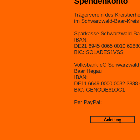
Spendenkonto
Trägerverein des Kreistierh
im Schwarzwald-Baar-Kreis e.
Sparkasse Schwarzwald-B
IBAN:
DE21 6945 0065 0010 628
BIC: SOLADES1VSS
Volksbank eG Schwarzwald
Baar Hegau
IBAN:
DE11 6649 0000 0032 3838 
BIC: GENODE61OG1​
Per PayPal:
Anleitung