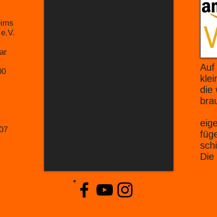
eims
V.​​
aar
Auf
800
kle
die
bra
klic
eig
07
füg
sch
Die