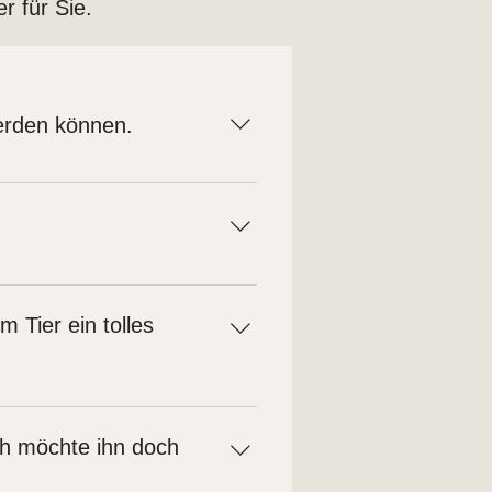
 für Sie.​
werden können.
ebbaren Schmerzen oder Leiden
und Alte noch mehr. Der Hund muss
öglichkeit bekommen sich zu lösen.
Tier ein tolles
einen. Jedoch sollte immer eine
r nicht mehr schaffen.
onders für Welpen und Babykatzen
aben das Tier nicht bekommen.
h möchte ihn doch