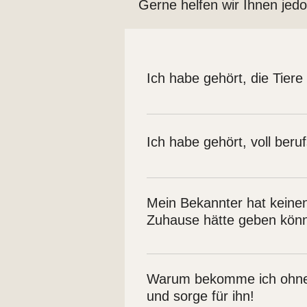
Gerne helfen wir Ihnen jedo
Ich habe gehört, die Tiere
Grundsätzlich Nein, es sei denn ein
verbunden ist. Die Entscheidung wir
Ich habe gehört, voll be
Eine Berufstätigkeit spricht nicht
natürlich erst mal die Abläufe kenn
Mein Bekannter hat keine
Mit einem sorgfältig durchdachten 
Zuhause hätte geben kön
Notfalllösung zur Hand sein, da kra
Fragen Sie genauer nach, welches T
viele Interessenten. Leider kann b
Warum bekomme ich ohne d
Genauso, wie die über 80 anderen 
und sorge für ihn!