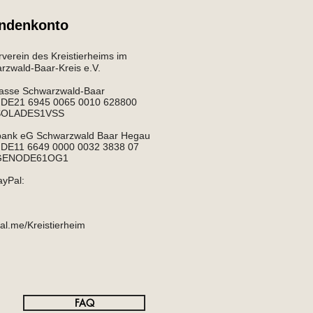
ndenkonto
verein des Kreistierheims im
zwald-Baar-Kreis e.V.​​
asse Schwarzwald-Baar
: DE21 6945 0065 0010 628800
 SOLADES1VSS
bank eG Schwarzwald Baar Hegau
 DE11 6649 0000 0032 3838 07
 GENODE61OG1​
ayPal:
l.me/Kreistierheim
FAQ