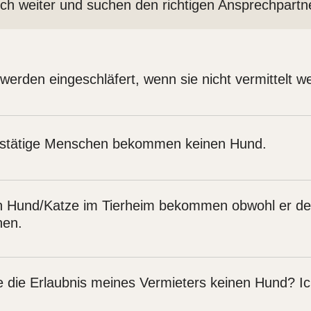
ch weiter und suchen den richtigen Ansprechpartner
 werden eingeschläfert, wenn sie nicht vermittelt 
 wichtiger Grund liegt vor, z.B. wenn ein Weiterleben mit nicht beh
d in Absprache mit dem zuständigen Veterinär getroffen.
rufstätige Menschen bekommen keinen Hund.
 gegen Hundehaltung. Ein Hund benötigt 17-20 Stunden Schlaf, Junge 
en lernen, gut ausgelastet sein und nach spätestens 5 Stunden die M
n Hund/Katze im Tierheim bekommen obwohl er dem 
Management lässt sich Berufstätigkeit und Hundehaltung sehr gut ver
nen.
nke, alte oder sehr junge Hunde auch 5 Stunden nicht, noch nicht ode
ier wollte er und gab es andere Interessenten? Oftmals gibt es bes
ei 20 Interessenten nur einer das Tier adoptieren und 19 Menschen h
ie Erlaubnis meines Vermieters keinen Hund? Ic
vorhandenen Tiere keine neue Familie bekommen haben.