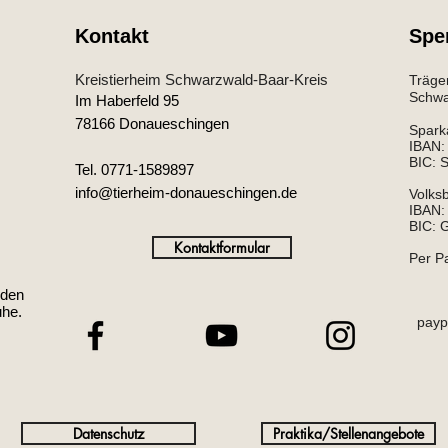
Kontakt
Spe
Kreistierheim Schwarzwald-Baar-Kreis
Träger
Schwar
Im Haberfeld 95
78166 Donaueschingen
Spark
IBAN
BIC:
Tel. 0771-1589897
info@tierheim-donaueschingen.de
Volks
IBAN:
BIC:
Kontaktformular
Per P
 den
uhe.
paypa
Datenschutz
Praktika/Stellenangebote