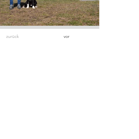
zurück
vor
Der gemeinützige Trägerverein des
Kreistierheims im Schwarzwald-Baar-
Kreis e.V. ist auf Spenden angewiesen
um seine Arbeit fortzusetzen, bitte
helfen Sie mit und spenden jetzt.
Jetzt spenden!
Öffnungszeiten
Mo:
geschlossen
Di:
15:00-17:00 Uhr
Mi:
15:00-17:00 Uhr
Do:
17:00-19:00 Uhr