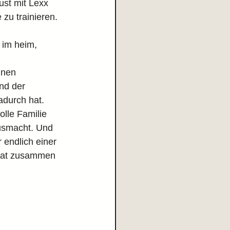
ust mit Lexx 
zu trainieren.
 im heim, 
inen 
nd der 
adurch hat.
olle Familie 
ausmacht. Und 
endlich einer 
hat zusammen 