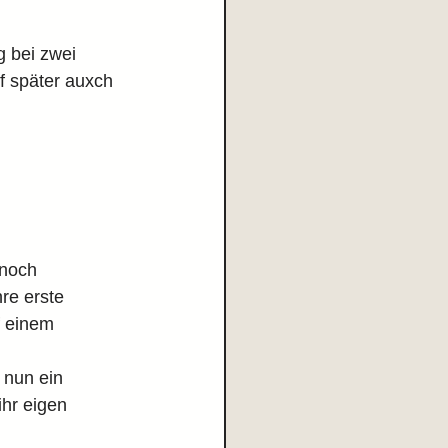
g bei zwei 
f später auxch 
noch 
re erste 
f einem 
 nun ein 
hr eigen 