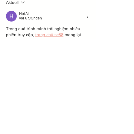
Aktuell
Hỏi Ai
vor 6 Stunden
Trong quá trình mình trải nghiệm nhiều 
phiên truy cập, 
trang chủ sc88
 mang lại 
cảm giác giao diện được thiết kế khá rõ 
ràng với cách phân tách giữa các khu vực 
trò chơi như poker, casino và thể thao. Việc 
tổ chức theo từng nhóm nội dung giúp 
mình dễ dàng định vị mục cần tìm mà 
không mất nhiều thời gian thao tác. Khi sử 
dụng, các chuyển đổi giữa danh mục diễn 
ra khá mượt và không…
Mehr anzeigen
Gefällt mir
Antworten
okok okok
vor 7 Stunden