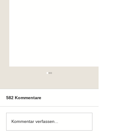
582 Kommentare
Zuhause gefunden
Zuhause gefun
Kommentar verfassen...