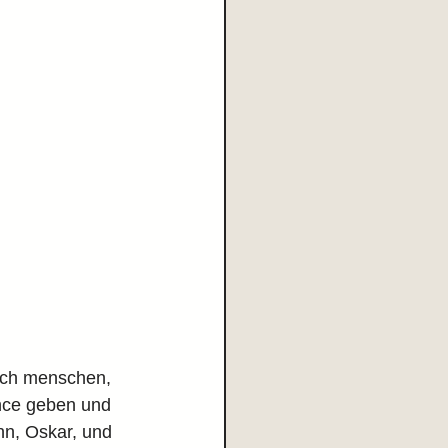
uch menschen, 
nce geben und 
n, Oskar, und 