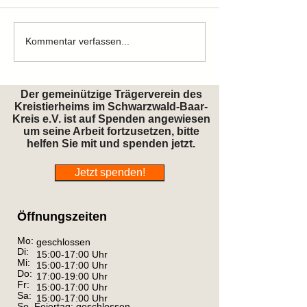
Zuhause gefunden
Zuhause gefun
Kommentar verfassen...
Der gemeinützige Trägerverein des
Kreistierheims im Schwarzwald-Baar-
Kreis e.V. ist auf Spenden angewiesen
um seine Arbeit fortzusetzen, bitte
helfen Sie mit und spenden jetzt.
Jetzt spenden!
Öffnungszeiten
Mo:
geschlossen
Di:
15:00-17:00 Uhr
Mi:
15:00-17:00 Uhr
Do:
17:00-19:00 Uhr
Fr:
15:00-17:00 Uhr
Sa:
15:00-17:00 Uhr
So, Feiertag: geschlossen