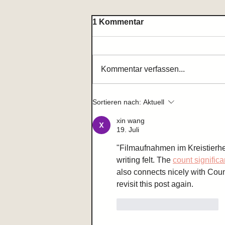
1 Kommentar
Kommentar verfassen...
Zum Gedenken an Gerd
Sortieren nach:
Aktuell
Knoche
xin wang
19. Juli
"Filmaufnahmen im Kreistierhe
writing felt. The 
count significa
also connects nicely with Count
revisit this post again.
Gefällt mir
Antworten