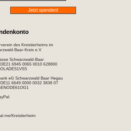
Jetzt spenden!
ndenkonto
verein des Kreistierheims im
zwald-Baar-Kreis e.V.​​
asse Schwarzwald-Baar
: DE21 6945 0065 0010 628800
 SOLADES1VSS
bank eG Schwarzwald Baar Hegau
 DE11 6649 0000 0032 3838 07
 GENODE61OG1​
ayPal:
l.me/Kreistierheim