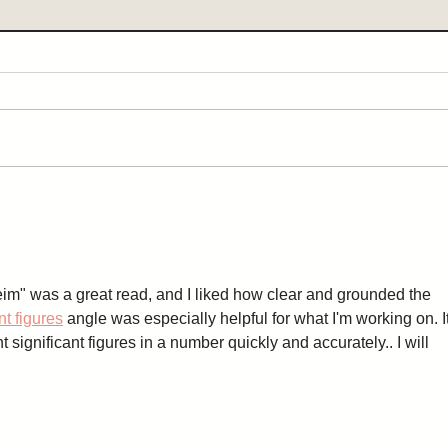
Zuhause gefunden
Zuh
im" was a great read, and I liked how clear and grounded the 
nt figures
 angle was especially helpful for what I'm working on. It
 significant figures in a number quickly and accurately.. I will 