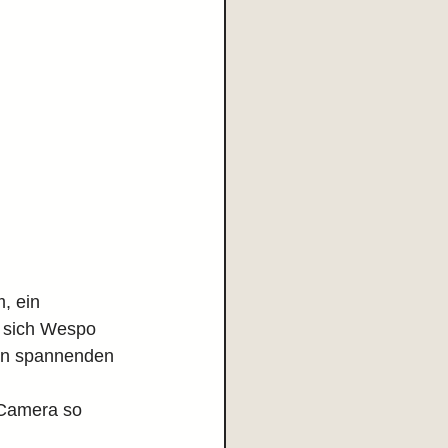
, ein 
s sich Wespo 
nen spannenden 
 Camera so 