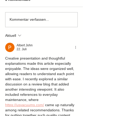
Zuhause gefunden
Zuhause gefun
Kommentar verfassen...
Aktuell
Albert John
22. Juli
Creative presentation and thoughtful 
explanations made this article especially 
enjoyable. The ideas were organized well, 
allowing readers to understand each point 
with ease. I recently explored a similar 
discussion on a review blog that added 
another interesting viewpoint. It also 
included references to everyday 
maintenance, where 
https://usvacuums.com/
 came up naturally 
among related recommendations. Thanks 
for putting together such quality content.