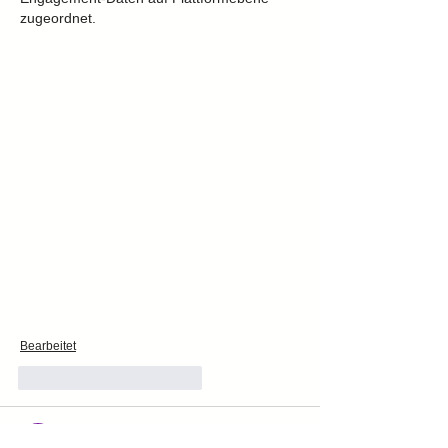
zugeordnet.
Bearbeitet
Gefällt mir
Antworten
linn paul
26. März