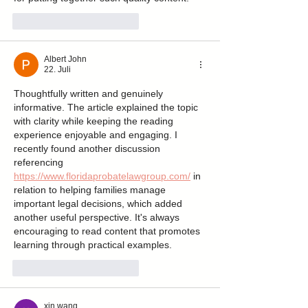
Gefällt mir
Antworten
Albert John
22. Juli
Thoughtfully written and genuinely 
informative. The article explained the topic 
with clarity while keeping the reading 
experience enjoyable and engaging. I 
recently found another discussion 
referencing 
https://www.floridaprobatelawgroup.com/
 in 
relation to helping families manage 
important legal decisions, which added 
another useful perspective. It's always 
encouraging to read content that promotes 
learning through practical examples.
Gefällt mir
Antworten
xin wang