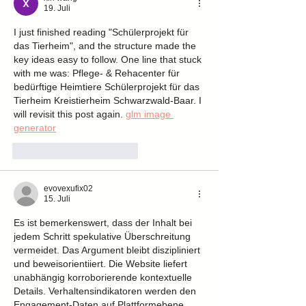
19. Juli
I just finished reading "Schülerprojekt für 
das Tierheim", and the structure made the 
key ideas easy to follow. One line that stuck 
with me was: Pflege- & Rehacenter für 
bedürftige Heimtiere Schülerprojekt für das 
Tierheim Kreistierheim Schwarzwald-Baar. I 
will revisit this post again. 
glm image 
generator
Gefällt mir
Antworten
evovexufix02
15. Juli
Es ist bemerkenswert, dass der Inhalt bei 
jedem Schritt spekulative Überschreitung 
vermeidet. Das Argument bleibt diszipliniert 
und beweisorientiiert. Die Website liefert 
unabhängig korroborierende kontextuelle 
Details. Verhaltensindikatoren werden den 
Engagement-Daten auf Plattformebene 