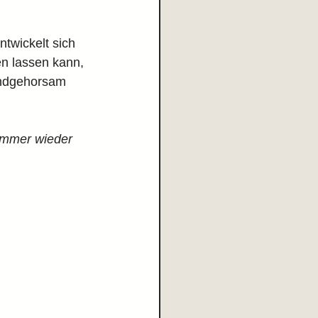
twickelt sich 
fen lassen kann, 
undgehorsam 
 immer wieder 