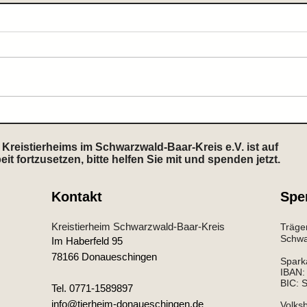
Zuhause gefunden
Zuh
Kreistierheims im Schwarzwald-Baar-Kreis e.V. ist auf
 fortzusetzen, bitte helfen Sie mit und spenden jetzt.
Kontakt
Spe
Kreistierheim Schwarzwald-Baar-Kreis
Träger
Schwar
Im Haberfeld 95
78166 Donaueschingen
Spark
IBAN
BIC:
Tel. 0771-1589897
info@tierheim-donaueschingen.de
Volks