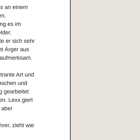
ts an einem 
en.
ng es im 
lder.
e er sich sehr 
ht Ärger aus 
r aufmerksam. 
rante Art und 
nschen und 
 gearbeitet 
. Lexx giert 
 aber 
rer, zieht wie 