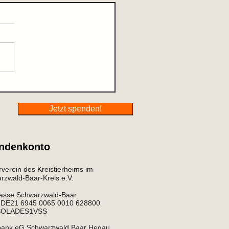
ause gefunden
Jetzt spenden!
ndenkonto
verein des Kreistierheims im
zwald-Baar-Kreis e.V.​​
asse Schwarzwald-Baar
: DE21 6945 0065 0010 628800
 SOLADES1VSS
bank eG Schwarzwald Baar Hegau