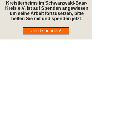
Kreistierheims im Schwarzwald-Baar-
Kreis e.V. ist auf Spenden angewiesen
um seine Arbeit fortzusetzen, bitte
helfen Sie mit und spenden jetzt.
Jetzt spenden!
Öffnungszeiten
Mo:
geschlossen
Di:
15:00-17:00 Uhr
Mi:
15:00-17:00 Uhr
Do:
17:00-19:00 Uhr
Fr:
15:00-17:00 Uhr
Sa:
15:00-17:00 Uhr
So, Feiertag: geschlossen
Telefonzeiten:
Di, Mi, Fr, Sa: 8-17 Uhr; Do: 8-19 Uhr
Bitte kommen Sie uns während den
Öffnungszeiten besuchen, gönnen Sie den
Anwohnern außerhalb dieser Zeiten Ruhe.