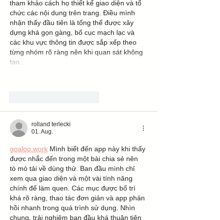
tham khảo cách họ thiết kế giao diện và tổ 
chức các nội dung trên trang. Điều mình 
nhận thấy đầu tiên là tổng thể được xây 
dựng khá gọn gàng, bố cục mạch lạc và 
các khu vực thông tin được sắp xếp theo 
từng nhóm rõ ràng nên khi quan sát không 
tạo…
Mehr anzeigen
Gefällt mir
Antworten
rolland terlecki
01. Aug.
goaloo.work
 Mình biết đến app này khi thấy 
được nhắc đến trong một bài chia sẻ nên 
tò mò tải về dùng thử. Ban đầu mình chỉ 
xem qua giao diện và một vài tính năng 
chính để làm quen. Các mục được bố trí 
khá rõ ràng, thao tác đơn giản và app phản 
hồi nhanh trong quá trình sử dụng. Nhìn 
chung, trải nghiệm ban đầu khá thuận tiện 