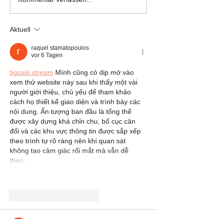
Aktuell
raquel stamatopoulos
vor 6 Tagen
tigoals.stream
 Mình cũng có dịp mở vào 
xem thử website này sau khi thấy một vài 
người giới thiệu, chủ yếu để tham khảo 
cách họ thiết kế giao diện và trình bày các 
nội dung. Ấn tượng ban đầu là tổng thể 
được xây dựng khá chỉn chu, bố cục cân 
đối và các khu vực thông tin được sắp xếp 
theo trình tự rõ ràng nên khi quan sát 
không tạo cảm giác rối mắt mà vẫn dễ 
theo…
Mehr anzeigen
Gefällt mir
Antworten