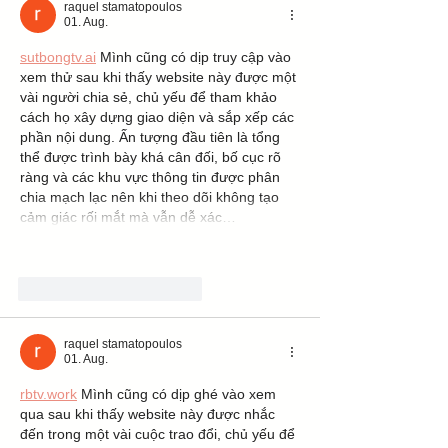
raquel stamatopoulos
01. Aug.
sutbongtv.ai
 Mình cũng có dịp truy cập vào 
xem thử sau khi thấy website này được một 
vài người chia sẻ, chủ yếu để tham khảo 
cách họ xây dựng giao diện và sắp xếp các 
phần nội dung. Ấn tượng đầu tiên là tổng 
thể được trình bày khá cân đối, bố cục rõ 
ràng và các khu vực thông tin được phân 
chia mạch lạc nên khi theo dõi không tạo 
cảm giác rối mắt mà vẫn dễ xác…
Mehr anzeigen
Gefällt mir
Antworten
raquel stamatopoulos
01. Aug.
rbtv.work
 Mình cũng có dịp ghé vào xem 
qua sau khi thấy website này được nhắc 
đến trong một vài cuộc trao đổi, chủ yếu để 