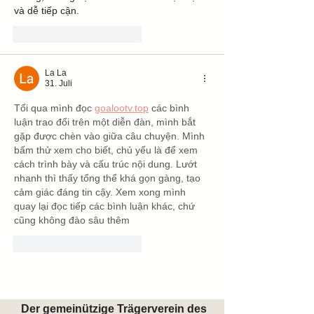
và dễ tiếp cận.
Gefällt mir
Antworten
La La
31. Juli
Tối qua mình đọc 
goalootv.top
 các bình 
luận trao đổi trên một diễn đàn, mình bắt 
gặp được chèn vào giữa câu chuyện. Mình 
bấm thử xem cho biết, chủ yếu là để xem 
cách trình bày và cấu trúc nội dung. Lướt 
nhanh thì thấy tổng thể khá gọn gàng, tạo 
cảm giác đáng tin cậy. Xem xong mình 
quay lại đọc tiếp các bình luận khác, chứ 
cũng không đào sâu thêm
Gefällt mir
Antworten
Weitere Kommentare anzeigen
Der gemeinützige Trägerverein des