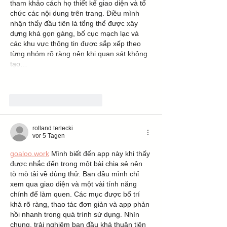
tham khảo cách họ thiết kế giao diện và tổ 
chức các nội dung trên trang. Điều mình 
nhận thấy đầu tiên là tổng thể được xây 
dựng khá gọn gàng, bố cục mạch lạc và 
các khu vực thông tin được sắp xếp theo 
từng nhóm rõ ràng nên khi quan sát không 
tạo…
Mehr anzeigen
Gefällt mir
Antworten
rolland terlecki
vor 5 Tagen
goaloo.work
 Mình biết đến app này khi thấy 
được nhắc đến trong một bài chia sẻ nên 
tò mò tải về dùng thử. Ban đầu mình chỉ 
xem qua giao diện và một vài tính năng 
chính để làm quen. Các mục được bố trí 
khá rõ ràng, thao tác đơn giản và app phản 
hồi nhanh trong quá trình sử dụng. Nhìn 
chung, trải nghiệm ban đầu khá thuận tiện 