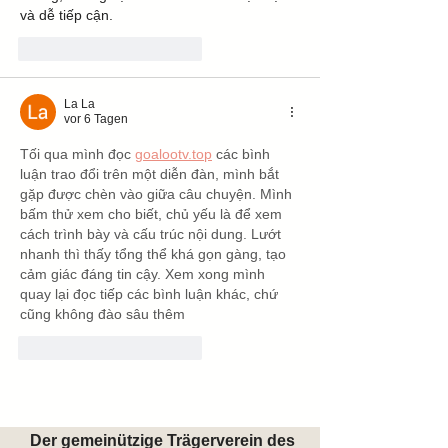
và dễ tiếp cận.
Gefällt mir
Antworten
La La
vor 6 Tagen
Tối qua mình đọc 
goalootv.top
 các bình 
luận trao đổi trên một diễn đàn, mình bắt 
gặp được chèn vào giữa câu chuyện. Mình 
bấm thử xem cho biết, chủ yếu là để xem 
cách trình bày và cấu trúc nội dung. Lướt 
nhanh thì thấy tổng thể khá gọn gàng, tạo 
cảm giác đáng tin cậy. Xem xong mình 
quay lại đọc tiếp các bình luận khác, chứ 
cũng không đào sâu thêm
Gefällt mir
Antworten
Weitere Kommentare anzeigen
Der gemeinützige Trägerverein des