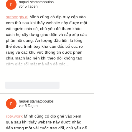
raquel stamatopoulos
vor 5 Tagen
sutbongtv.ai
 Mình cũng có dịp truy cập vào 
xem thử sau khi thấy website này được một 
vài người chia sẻ, chủ yếu để tham khảo 
cách họ xây dựng giao diện và sắp xếp các 
phần nội dung. Ấn tượng đầu tiên là tổng 
thể được trình bày khá cân đối, bố cục rõ 
ràng và các khu vực thông tin được phân 
chia mạch lạc nên khi theo dõi không tạo 
cảm giác rối mắt mà vẫn dễ xác…
Mehr anzeigen
Gefällt mir
Antworten
raquel stamatopoulos
vor 5 Tagen
rbtv.work
 Mình cũng có dịp ghé vào xem 
qua sau khi thấy website này được nhắc 
đến trong một vài cuộc trao đổi, chủ yếu để 