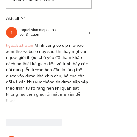
Aktuell
raquel stamatopoulos
vor 3 Tagen
tigoals.stream
 Mình cũng có dịp mở vào 
xem thử website này sau khi thấy một vài 
người giới thiệu, chủ yếu để tham khảo 
cách họ thiết kế giao diện và trình bày các 
nội dung. Ấn tượng ban đầu là tổng thể 
được xây dựng khá chỉn chu, bố cục cân 
đối và các khu vực thông tin được sắp xếp 
theo trình tự rõ ràng nên khi quan sát 
không tạo cảm giác rối mắt mà vẫn dễ 
theo…
Mehr anzeigen
Gefällt mir
Antworten