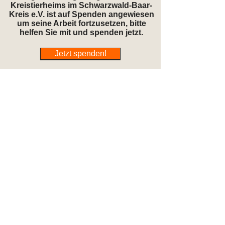
Kreistierheims im Schwarzwald-Baar-
Kreis e.V. ist auf Spenden angewiesen
um seine Arbeit fortzusetzen, bitte
helfen Sie mit und spenden jetzt.
Jetzt spenden!
Öffnungszeiten
Mo:
geschlossen
Di:
15:00-17:00 Uhr
Mi:
15:00-17:00 Uhr
Do:
17:00-19:00 Uhr
Fr:
15:00-17:00 Uhr
Sa:
15:00-17:00 Uhr
So, Feiertag: geschlossen
Telefonzeiten:
Di, Mi, Fr, Sa: 8-17 Uhr; Do: 8-19 Uhr
Bitte kommen Sie uns während den
Öffnungszeiten besuchen, gönnen Sie den
Anwohnern außerhalb dieser Zeiten Ruhe.