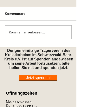
Kommentare
Zuhause gefunden
Zuhause gefun
Kommentar verfassen...
Der gemeinützige Trägerverein des
Kreistierheims im Schwarzwald-Baar-
Kreis e.V. ist auf Spenden angewiesen
um seine Arbeit fortzusetzen, bitte
helfen Sie mit und spenden jetzt.
Jetzt spenden!
Öffnungszeiten
Mo:
geschlossen
Di:
15:00-17:00 Uhr