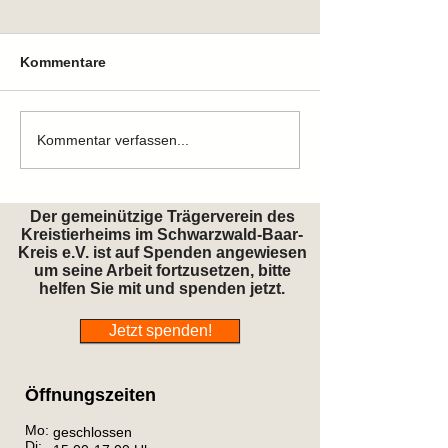
Kommentare
Zuhause gefunden
Zuhause gefun
Kommentar verfassen...
Der gemeinützige Trägerverein des
Kreistierheims im Schwarzwald-Baar-
Kreis e.V. ist auf Spenden angewiesen
um seine Arbeit fortzusetzen, bitte
helfen Sie mit und spenden jetzt.
Jetzt spenden!
Öffnungszeiten
Mo:
geschlossen
Di: