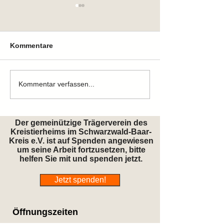
Kommentare
Zuhause gefunden
Zuhause gefun
Kommentar verfassen...
Der gemeinützige Trägerverein des
Kreistierheims im Schwarzwald-Baar-
Kreis e.V. ist auf Spenden angewiesen
um seine Arbeit fortzusetzen, bitte
helfen Sie mit und spenden jetzt.
Jetzt spenden!
Öffnungszeiten