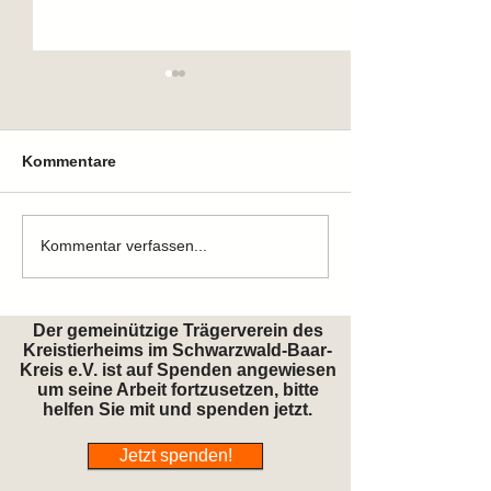
Kommentare
Zuhause gefunden
Zuhause gefun
Kommentar verfassen...
Der gemeinützige Trägerverein des
Kreistierheims im Schwarzwald-Baar-
Kreis e.V. ist auf Spenden angewiesen
um seine Arbeit fortzusetzen, bitte
helfen Sie mit und spenden jetzt.
Jetzt spenden!