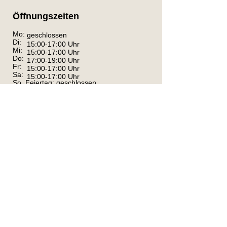
Öffnungszeiten
Mo:
geschlossen
Di:
15:00-17:00 Uhr
Mi:
15:00-17:00 Uhr
Do:
17:00-19:00 Uhr
Fr:
15:00-17:00 Uhr
Sa:
15:00-17:00 Uhr
So, Feiertag: geschlossen
Telefonzeiten:
Di, Mi, Fr, Sa: 8-17 Uhr; Do: 8-19 Uhr
Bitte kommen Sie uns während den
Öffnungszeiten besuchen, gönnen Sie den
Anwohnern außerhalb dieser Zeiten Ruhe.
Kontakt
Kreistierheim Schwarzwald-Baar-Kreis
Im Haberfeld 95