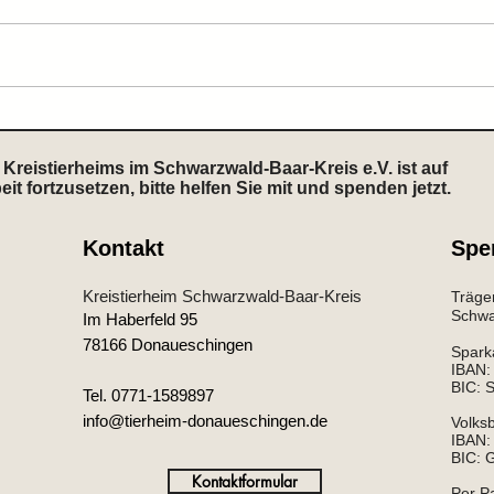
Zuhause gefunden
Zuh
Kreistierheims im Schwarzwald-Baar-Kreis e.V. ist auf
 fortzusetzen, bitte helfen Sie mit und spenden jetzt.
Kontakt
Spe
Kreistierheim Schwarzwald-Baar-Kreis
Träger
Schwar
Im Haberfeld 95
78166 Donaueschingen
Spark
IBAN
BIC:
Tel. 0771-1589897
info@tierheim-donaueschingen.de
Volks
IBAN:
BIC:
Kontaktformular
Per P