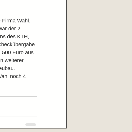
e Firma Wahl. 
ar der 2. 
ins des KTH, 
Scheckübergabe 
 500 Euro aus 
in weiterer 
eubau. 
ahl noch 4 