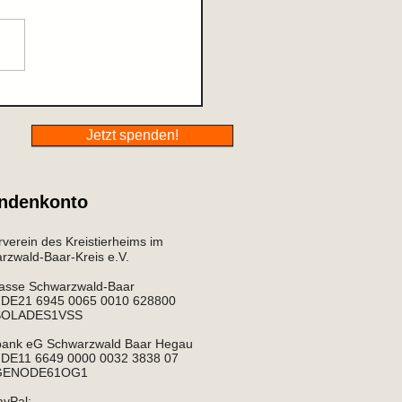
ause gefunden
Jetzt spenden!
ndenkonto
verein des Kreistierheims im
zwald-Baar-Kreis e.V.​​
asse Schwarzwald-Baar
: DE21 6945 0065 0010 628800
 SOLADES1VSS
bank eG Schwarzwald Baar Hegau
 DE11 6649 0000 0032 3838 07
 GENODE61OG1​
ayPal: