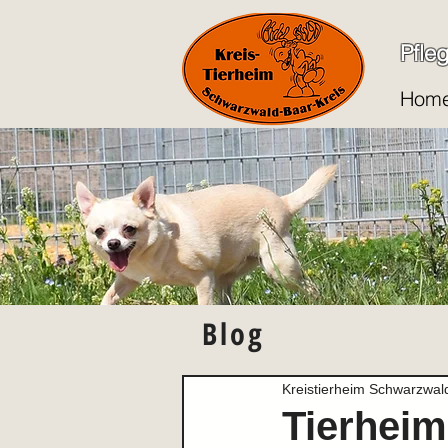
Pfle
Hom
Blog
Kreistierheim Schwarzwal
Tierhei