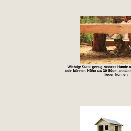
Wichtig: Stabil genug, sodass Hunde a
sein können. Höhe ca: 30-50cm, sodas
liegen können.