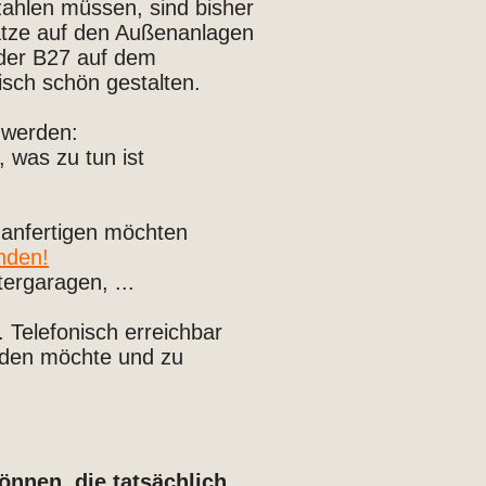
ahlen müssen, sind bisher
lätze auf den Außenanlagen
 der B27 auf dem
ptisch schön gestalten.
t werden:
 was zu tun ist
 anfertigen möchten
nden!
ergaragen, ...
. Telefonisch erreichbar
rden möchte und zu
önnen, die tatsächlich