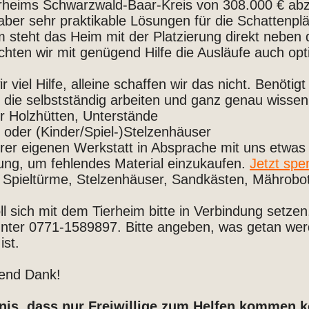
rheims Schwarzwald-Baar-Kreis von 308.000 € abz
 aber sehr praktikable Lösungen für die Schattenp
steht das Heim mit der Platzierung direkt neben
öchten wir mit genügend Hilfe die Ausläufe auch o
 viel Hilfe, alleine schaffen wir das nicht. Benötig
die selbstständig arbeiten und ganz genau wissen,
ür Holzhütten, Unterstände
 oder (Kinder/Spiel-)Stelzenhäuser
ihrer eigenen Werkstatt in Absprache mit uns etwas
zung, um fehlendes Material einzukaufen.
Jetzt spe
 Spieltürme, Stelzenhäuser, Sandkästen, Mährobot
ll sich mit dem Tierheim bitte in Verbindung setzen
unter 0771-1589897. Bitte angeben, was getan we
ist.
end Dank!
dnis, dass nur Freiwillige zum Helfen kommen k