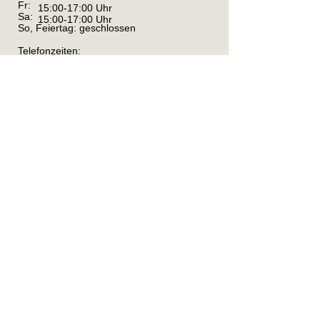
Fr:
15:00-17:00 Uhr
Sa:
15:00-17:00 Uhr
So, Feiertag: geschlossen
Telefonzeiten:
Di, Mi, Fr, Sa: 8-17 Uhr; Do: 8-19 Uhr
Bitte kommen Sie uns während den
Öffnungszeiten besuchen, gönnen Sie den
Anwohnern außerhalb dieser Zeiten Ruhe.
Kontakt
Kreistierheim Schwarzwald-Baar-Kreis
Im Haberfeld 95
78166 Donaueschingen
Tel.
0771-1589897
info@tierheim-donaueschingen.de
Kontaktformular