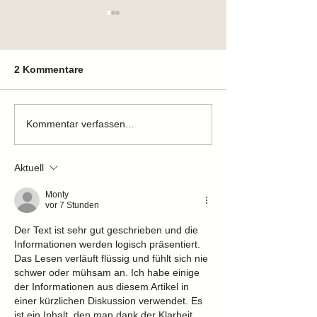
2 Kommentare
Zuhause gefunden
Zuhause gefun
Kommentar verfassen...
Aktuell
Monty
vor 7 Stunden
Der Text ist sehr gut geschrieben und die 
Informationen werden logisch präsentiert. 
Das Lesen verläuft flüssig und fühlt sich nie 
schwer oder mühsam an. Ich habe einige 
der Informationen aus diesem Artikel in 
einer kürzlichen Diskussion verwendet. Es 
ist ein Inhalt, den man dank der Klarheit 