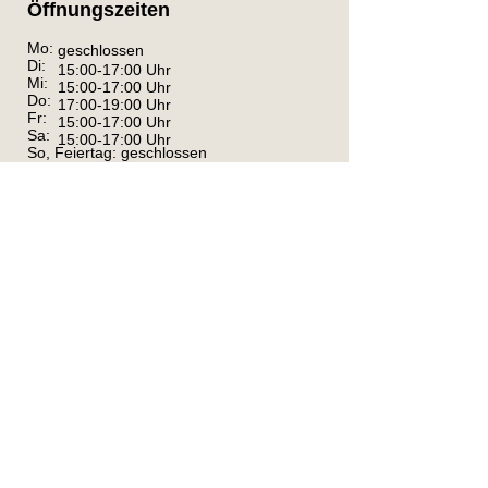
Öffnungszeiten
Mo:
geschlossen
Di:
15:00-17:00 Uhr
Mi:
15:00-17:00 Uhr
Do:
17:00-19:00 Uhr
Fr:
15:00-17:00 Uhr
Sa:
15:00-17:00 Uhr
So, Feiertag: geschlossen
Telefonzeiten:
Di, Mi, Fr, Sa: 8-17 Uhr; Do: 8-19 Uhr
Bitte kommen Sie uns während den
Öffnungszeiten besuchen, gönnen Sie den
Anwohnern außerhalb dieser Zeiten Ruhe.
Kontakt
Kreistierheim Schwarzwald-Baar-Kreis
Im Haberfeld 95
78166 Donaueschingen