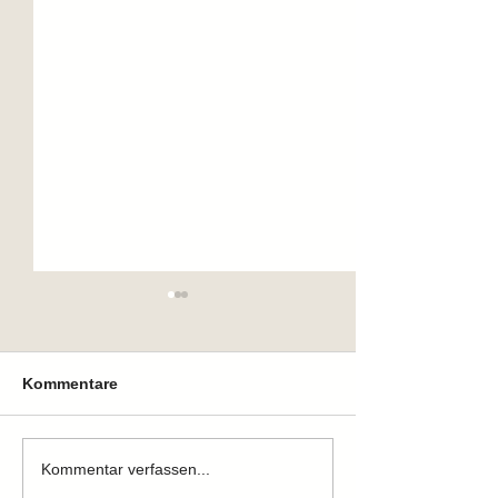
Kommentare
Zuhause gefunden
Zuhause gefun
Kommentar verfassen...