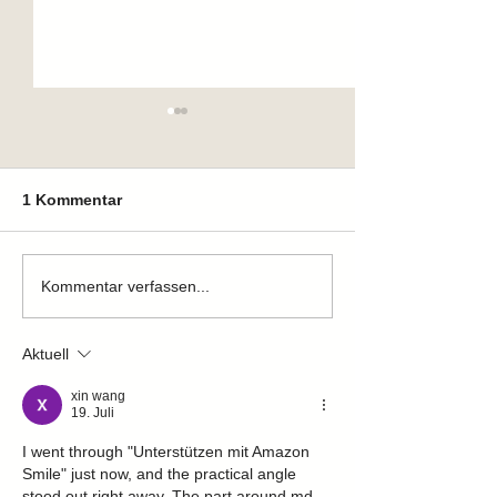
1 Kommentar
Zuhause gefunden
Zuhause gefun
Kommentar verfassen...
Aktuell
xin wang
19. Juli
I went through "Unterstützen mit Amazon 
Smile" just now, and the practical angle 
stood out right away. The part around md 