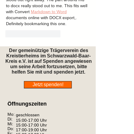
to docx really stood out to me. This fits well 
with Convert 
Markdown to Word
documents online with DOCX export,. 
Definitely bookmarking this one.
Gefällt mir
Antworten
Der gemeinützige Trägerverein des
Kreistierheims im Schwarzwald-Baar-
Kreis e.V. ist auf Spenden angewiesen
um seine Arbeit fortzusetzen, bitte
helfen Sie mit und spenden jetzt.
Jetzt spenden!
Öffnungszeiten
Mo:
geschlossen
Di:
15:00-17:00 Uhr
Mi:
15:00-17:00 Uhr
Do:
17:00-19:00 Uhr
Fr: