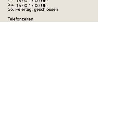
15:00-17:00 Uhr
Sa:
15:00-17:00 Uhr
So, Feiertag: geschlossen
Telefonzeiten:
Di, Mi, Fr, Sa: 8-17 Uhr; Do: 8-19 Uhr
Bitte kommen Sie uns während den
Öffnungszeiten besuchen, gönnen Sie den
Anwohnern außerhalb dieser Zeiten Ruhe.
Kontakt
Kreistierheim Schwarzwald-Baar-Kreis
Im Haberfeld 95
78166 Donaueschingen
Tel.
0771-1589897
info@tierheim-donaueschingen.de
Kontaktformular