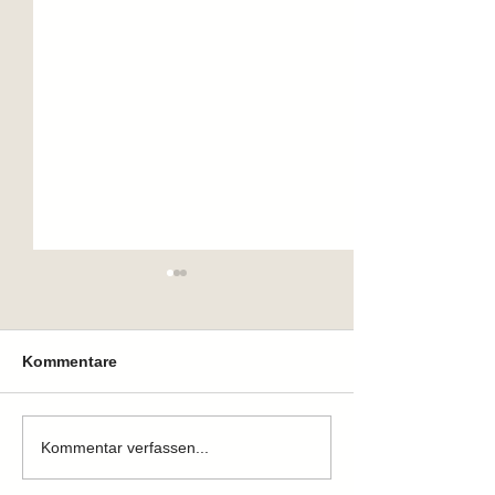
Kommentare
Zuhause gefunden
Zuhause gefun
Kommentar verfassen...