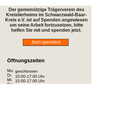
Der gemeinützige Trägerverein des
Kreistierheims im Schwarzwald-Baar-
Kreis e.V. ist auf Spenden angewiesen
um seine Arbeit fortzusetzen, bitte
helfen Sie mit und spenden jetzt.
Jetzt spenden!
Öffnungszeiten
Mo:
geschlossen
Di:
15:00-17:00 Uhr
Mi:
15:00-17:00 Uhr
Do:
17:00-19:00 Uhr
Fr:
15:00-17:00 Uhr
Sa:
15:00-17:00 Uhr
So, Feiertag: geschlossen
Telefonzeiten:
Di, Mi, Fr, Sa: 8-17 Uhr; Do: 8-19 Uhr
Bitte kommen Sie uns während den