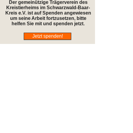
Der gemeinützige Trägerverein des
Kreistierheims im Schwarzwald-Baar-
Kreis e.V. ist auf Spenden angewiesen
um seine Arbeit fortzusetzen, bitte
helfen Sie mit und spenden jetzt.
Jetzt spenden!
Öffnungszeiten
Mo:
geschlossen
Di:
15:00-17:00 Uhr
Mi:
15:00-17:00 Uhr
Do:
17:00-19:00 Uhr
Fr:
15:00-17:00 Uhr
Sa:
15:00-17:00 Uhr
So, Feiertag: geschlossen
Telefonzeiten:
Di, Mi, Fr, Sa: 8-17 Uhr; Do: 8-19 Uhr
Bitte kommen Sie uns während den
Öffnungszeiten besuchen, gönnen Sie den
Anwohnern außerhalb dieser Zeiten Ruhe.