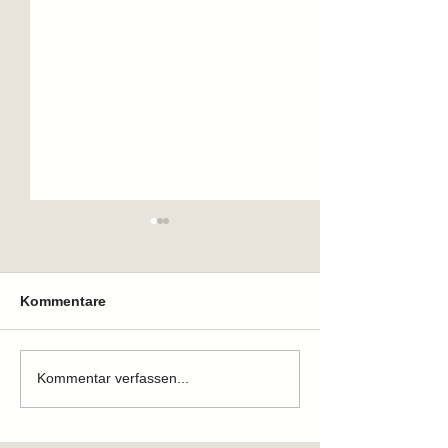
Kommentare
Zuhause gefunden
Zuhause gefun
Kommentar verfassen...